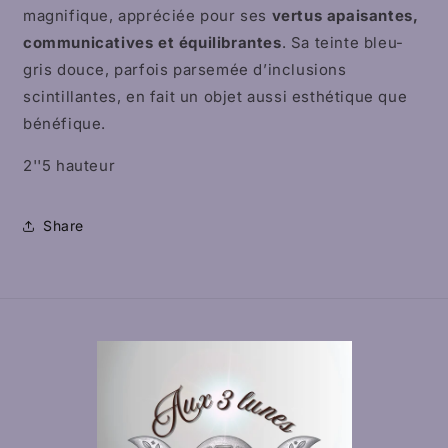
magnifique, appréciée pour ses
vertus apaisantes,
communicatives et équilibrantes
. Sa teinte bleu-
gris douce, parfois parsemée d’inclusions
scintillantes, en fait un objet aussi esthétique que
bénéfique.
2''5 hauteur
Share