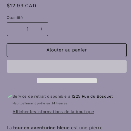
Prix
$12.99 CAD
habituel
Quantité
Quantité
Réduire
Augmenter
la
la
quantité
quantité
de
de
Ajouter au panier
Tour
Tour
d&#39;Aventurine
d&#39;Aventurine
bleue
bleue
Service de retrait disponible à
1225 Rue du Bosquet
Habituellement prête en 24 heures
Afficher les informations de la boutique
La
tour en aventurine bleue
est une pierre