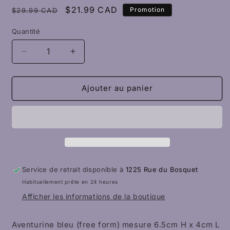
Prix
Prix
$21.99 CAD
Promotion
$29.99 CAD
habituel
promotionnel
Quantité
Quantité
Réduire
Augmenter
la
la
quantité
quantité
de
de
Ajouter au panier
Aventurine
Aventurine
bleu
bleu
free
free
form
form
Service de retrait disponible à
1225 Rue du Bosquet
Habituellement prête en 24 heures
Afficher les informations de la boutique
Aventurine bleu (free form) mesure 6.5cm H x 4cm L